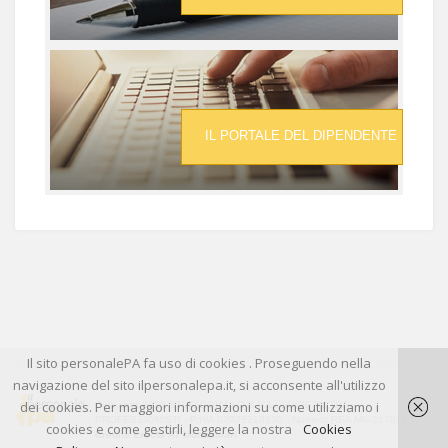
IL PORTALE DEL DIPENDENTE
Il sito personalePA fa uso di cookies . Proseguendo nella
navigazione del sito ilpersonalepa.it, si acconsente all'utilizzo
dei cookies. Per maggiori informazioni su come utilizziamo i
Copyright 2026 STUDIOGIALLO S.R.L. SOCIETA' TRA
PROFESSIONISTI - P.IVA 02025210200 - Numero REA MN-217818 |
cookies e come gestirli, leggere la nostra
Cookies
Credits Erecta AT Montichiari